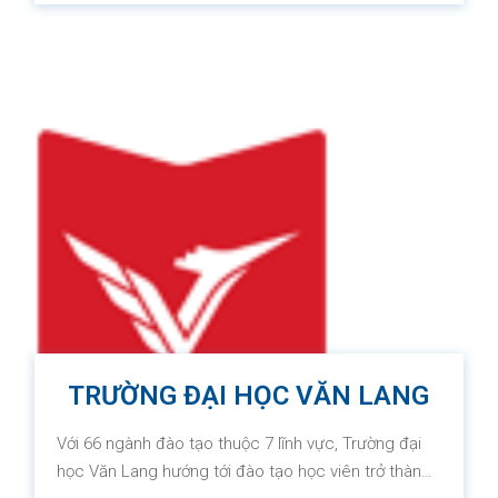
Technology (Melbourne, Australia) và Đại học FPT.
Với sứ mệnh “Thắp sáng tương lai”, Swinburne
Vietnam hướng tới đào tạo người học trở thành
công dân toàn cầu, cung cấp các kiến thức và kỹ
năng quốc tế cũng như năng lực làm việc trong và
ngoài nước. Sinh viên tốt nghiệp sẽ nhận được
bằng top 1% thế giới của Đại học công nghệ
Swinburne.
TRƯỜNG ĐẠI HỌC VĂN LANG
Với 66 ngành đào tạo thuộc 7 lĩnh vực, Trường đại
học Văn Lang hướng tới đào tạo học viên trở thành