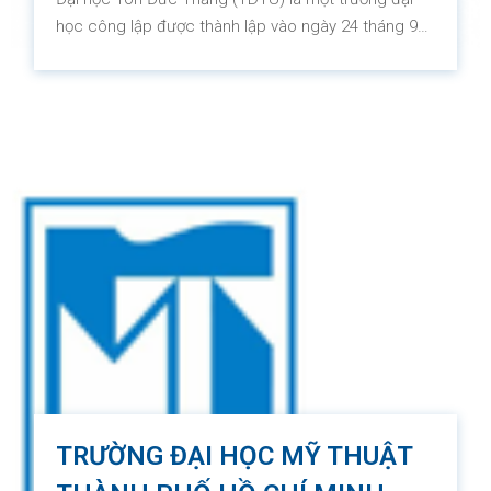
học công lập được thành lập vào ngày 24 tháng 9
năm 1997. Trường đại học này bao gồm 17 khoa và
67 nhóm nghiên cứu. TDTU có mục tiêu rõ ràng là
trở thành một trường đại học nghiên cứu xuất sắc,
được xếp hạng trong 200 trường đại học hàng đầu
trên toàn cầu. Mục tiêu trung hạn của trường là
được công nhận là một trong những trường đại học
hàng đầu trong 60 trường đại học châu Á và một
trong 500 trường đại học hàng đầu trên toàn thế
giới trong vòng 20 năm từ năm 2017.
TRƯỜNG ĐẠI HỌC MỸ THUẬT