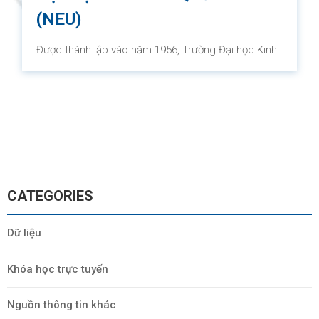
(NEU)
Được thành lập vào năm 1956, Trường Đại học Kinh
tế Quốc dân (NEU) được biết đến như một trong
những trường đại học hàng đầu về Kinh tế, Quản trị
và Quản lý kinh doanh tại Việt Nam. Trường đại học
này đạt vị trí xuất sắc trong lĩnh vực kinh tế và kinh
doanh trong nước và được công nhận là một trung
tâm nghiên cứu kinh tế đáng tin cậy và một trung
tâm tư vấn về kinh tế, kinh doanh và quản lý.
CATEGORIES
Dữ liệu
Khóa học trực tuyến
Nguồn thông tin khác