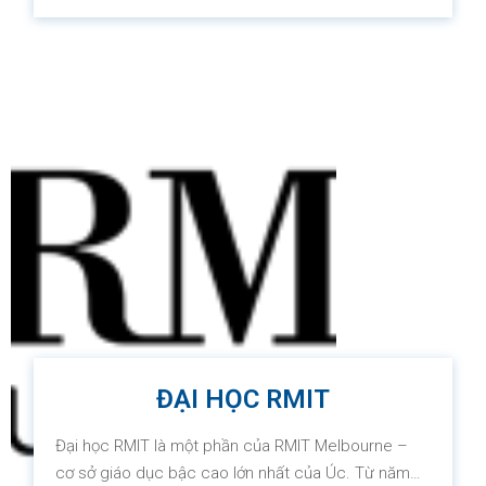
phiên bản tốt nhất của chính họ, đồng thời hỗ trợ,
thúc đấy các dự án nghiên cứu khoa học hướng
đến giải quyết các vấn đề của xã hội.
ĐẠI HỌC RMIT
Đại học RMIT là một phần của RMIT Melbourne –
cơ sở giáo dục bậc cao lớn nhất của Úc. Từ năm