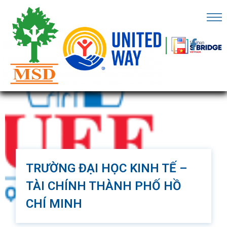
RANG
HỦ
Ề
HÚNG
ÔI
ỐI
ÁC
ECHFEST
TRƯỜNG ĐẠI HỌC KINH TẾ –
TÀI CHÍNH THÀNH PHỐ HỒ
HO
CHÍ MINH
Ữ
IỆU
Trường Đại học Kinh tế – Tài chính thành phố Hồ Chí