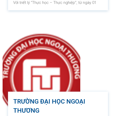
Với triết lý “Thực học – Thực nghiệp”, từ ngày 01
tháng 07 năm 2010, Trường Cao đẳng FPT
Polytechnic bắt đầu hoạt động hướng tới mục tiêu
cung cấp kỹ năng nghề nghiệp chất lượng cao cho
người học chung trên toàn Việt Nam, đảm bảo
dược tính cạnh tranh trong môi trường phát triển
ngày càng cao. (Bên cạnh việc áp dụng phương
pháp học Project-based Learning và phương pháp
giảng dạy Blended Learning, các chưuong trình
đào tạo tại trường được thiết kế theo tiểu chuẩn
quốc tế như: tiêu chuẩn nghề ASEAN, tiêu chuẩn
nghề Du lịch Việt Nam VTOS.)
TRƯỜNG ĐẠI HỌC NGOẠI
THƯƠNG