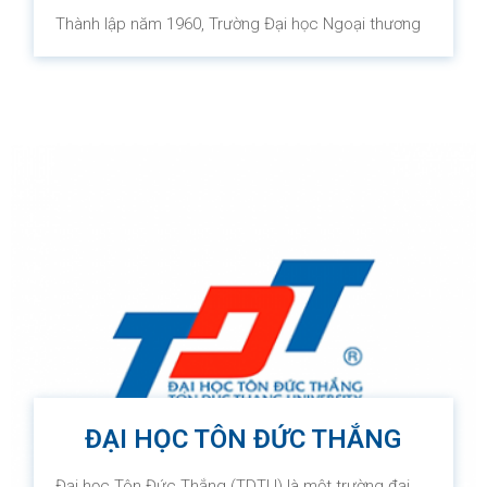
Thành lập năm 1960, Trường Đại học Ngoại thương
là một trường đại học công lập, dẫn đầu cả nước về
đào tạo kinh tế, kinh daonh và hệ sinh thái đổi mới
sáng tạo và khởi nghiệp, cung cấp các sản phẩm
xuất sắc trong đào tạo, nghiên cứu khoa học và
phục vụ cộng đồng, có vị thế cao trong khu vực
Châu Á.
ĐẠI HỌC TÔN ĐỨC THẮNG
Đại học Tôn Đức Thắng (TDTU) là một trường đại