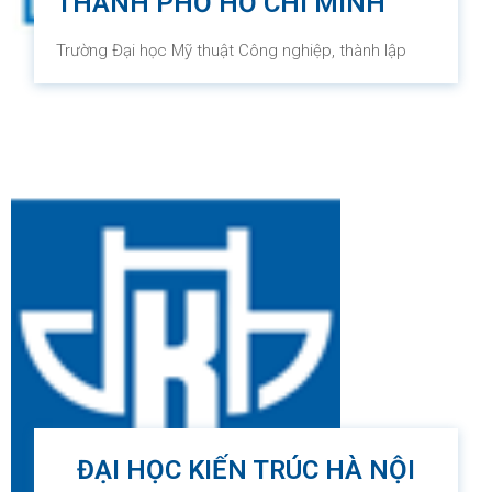
THÀNH PHỐ HỒ CHÍ MINH
Trường Đại học Mỹ thuật Công nghiệp, thành lập
năm 1949, được xem là trường đầu tiên tại Việt Nam
chuyên đào tạo các chuyên gia trong lĩnh vực Mỹ
thuật Công nghiệp. Sứ mệnh của trường là trở
thành một trung tâm đào tạo và nghiên cứu khoa
học hàng đầu trong lĩnh vực thiết kế Mỹ thuật Công
nghiệp ứng dụng trong hệ thống giáo dục Việt
Nam. Trường hướng đến việc sản xuất các họa sĩ
có trình độ cao với bằng cử nhân và sau đại học, có
khả năng đóng góp vào quá trình công nghiệp hóa
và hiện đại hóa của Việt Nam, cũng như hội nhập
vào cộng đồng toàn cầu.
ĐẠI HỌC KIẾN TRÚC HÀ NỘI