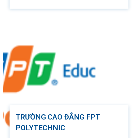
2000, RMIT Việt Nam được thành lập và đưa vào
hoạt động, đánh dấu việc du nhập của một nền
giáo dục đẳng cấp thế giới và môi trường học toàn
cầu hoá ngay tại trái tim châu Á. Ngôi trường này
cung cấp nền giáo dục xuất sắc và đa dạng trong
lĩnh vực đào tạo chuyên môn và đào tạo nghề,
trong nghiên cứu ứng dụng, tham gia giải quyết nhu
cầu của doanh nghiệp và cộng đồng.
TRƯỜNG CAO ĐẲNG FPT
POLYTECHNIC