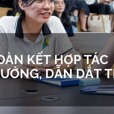
OÀN KẾT HỢP TÁC
HƯỚNG, DẪN DẮT T