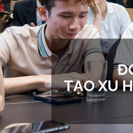
Đ
TẠO XU 