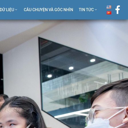
DỮ LIỆU
CÂU CHUYỆN VÀ GÓC NHÌN
TIN TỨC