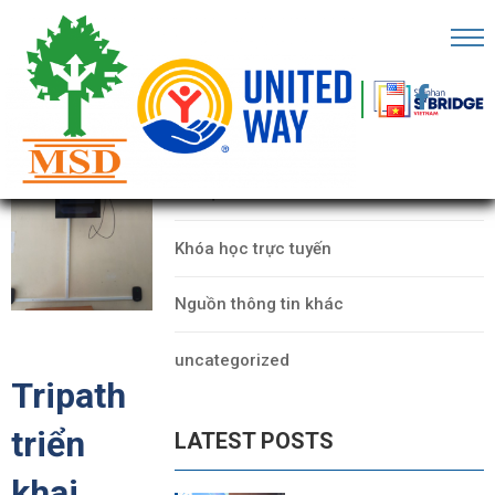
RANG
HỦ
CATEGORIES
Ề
Dữ liệu
HÚNG
ÔI
Khóa học trực tuyến
ỐI
Nguồn thông tin khác
ÁC
uncategorized
ECHFEST
Tripath
HO
triển
LATEST POSTS
Ữ
IỆU
khai