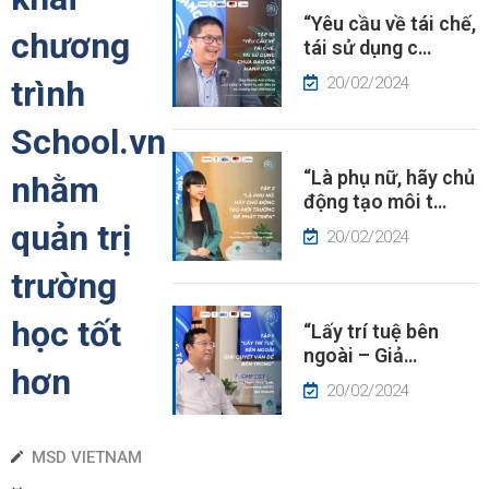
“Yêu cầu về tái chế,
ÂU
chương
tái sử dụng c…
HUYỆN
À
20/02/2024
trình
ÓC
HÌN
School.vn
“Là phụ nữ, hãy chủ
nhằm
IN
động tạo môi t…
ỨC
quản trị
20/02/2024
trường
học tốt
“Lấy trí tuệ bên
ngoài – Giả…
hơn
20/02/2024
MSD VIETNAM