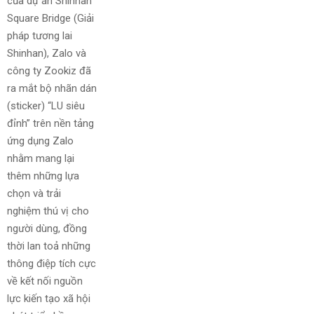
của dự án Shinhan
Square Bridge (Giải
pháp tương lai
Shinhan), Zalo và
công ty Zookiz đã
ra mắt bộ nhãn dán
(sticker) “LU siêu
đỉnh” trên nền tảng
ứng dụng Zalo
nhằm mang lại
thêm những lựa
chọn và trải
nghiệm thú vị cho
người dùng, đồng
thời lan toả những
thông điệp tích cực
về kết nối nguồn
lực kiến tạo xã hội