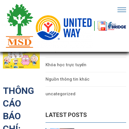
RANG
HỦ
CATEGORIES
Ề
Dữ liệu
HÚNG
ÔI
Khóa học trực tuyến
ỐI
Nguồn thông tin khác
ÁC
THÔNG
uncategorized
ECHFEST
CÁO
HO
BÁO
LATEST POSTS
Ữ
IỆU
CHÍ: