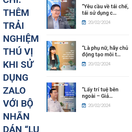
“Yêu cầu về tái chế,
ÂU
THÊM
tái sử dụng c…
HUYỆN
À
20/02/2024
TRẢI
ÓC
HÌN
NGHIỆM
“Là phụ nữ, hãy chủ
THÚ VỊ
IN
động tạo môi t…
ỨC
KHI SỬ
20/02/2024
DỤNG
ZALO
“Lấy trí tuệ bên
ngoài – Giả…
VỚI BỘ
20/02/2024
NHÃN
DÁN “LU