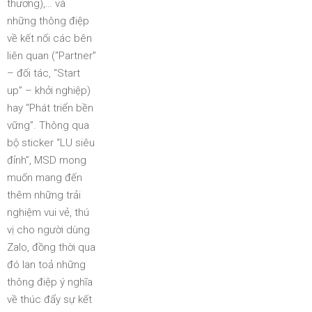
thương),… và
những thông điệp
về kết nối các bên
liên quan (“Partner”
– đối tác, “Start
up” – khởi nghiệp)
hay “Phát triển bền
vững”. Thông qua
bộ sticker “LU siêu
đỉnh”, MSD mong
muốn mang đến
thêm những trải
nghiệm vui vẻ, thú
vị cho người dùng
Zalo, đồng thời qua
đó lan toả những
thông điệp ý nghĩa
về thúc đẩy sự kết