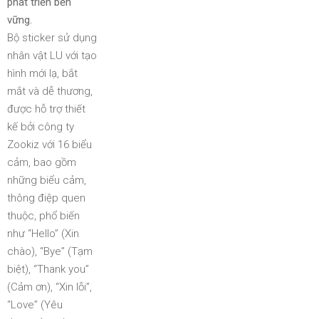
phát triển bền
vững.
Bộ sticker sử dụng
nhân vật LU với tạo
hình mới lạ, bắt
mắt và dễ thương,
được hỗ trợ thiết
kế bởi công ty
Zookiz với 16 biểu
cảm, bao gồm
những biểu cảm,
thông điệp quen
thuộc, phổ biến
như “Hello” (Xin
chào), “Bye” (Tạm
biệt), “Thank you”
(Cảm ơn), “Xin lỗi”,
“Love” (Yêu