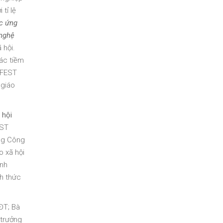
tỉ lệ
ục ứng
nghệ
 hội.
hác tiềm
HFEST
 giáo
hội
EST
àng Công
o xã hội
ảnh
ch thức
ĐT; Bà
 trưởng