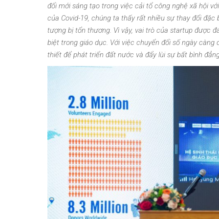
đổi mới sáng tạo trong việc cải tổ công nghệ xã hội v
của Covid-19, chúng ta thấy rất nhiều sự thay đổi đặc 
tượng bị tổn thương. Vì vậy, vai trò của startup được 
biệt trong giáo dục. Với việc chuyển đổi số ngày càng
thiết để phát triển đất nước và đẩy lùi sự bất bình đẳng