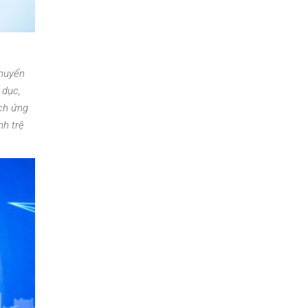
Chuyển
 dục,
ích ứng
nh trệ