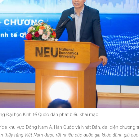
ng Đại học Kinh tế Quốc dân phát biểu khai mạc.
de khu vực Đông Nam Á, Hàn Quốc và Nhật Bản, đại diện chương tr
ận thấy rằng Việt Nam được rất nhiều các quốc gia khác đánh giá cao