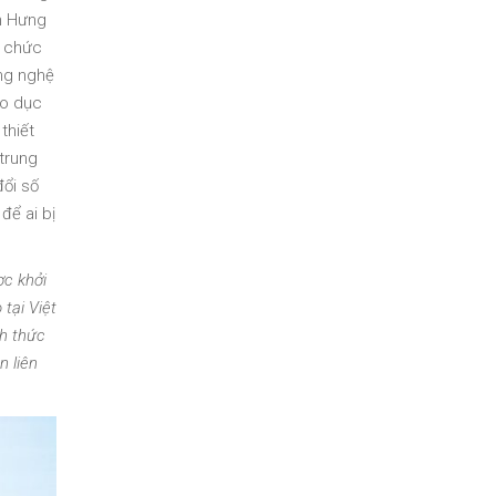
n Hưng
ổ chức
ông nghệ
áo dục
thiết
 trung
đổi số
để ai bị
ợc khởi
tại Việt
ch thức
n liên