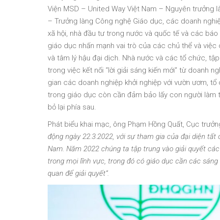
Viện MSD – United Way Việt Nam – Nguyên trưởng 
– Trưởng làng Công nghệ Giáo dục, các doanh nghiệp
xã hội, nhà đầu tư trong nước và quốc tế và các bá
giáo dục nhấn mạnh vai trò của các chủ thể và việc c
và tâm lý hậu đại dịch. Nhà nước và các tổ chức, tập
trong việc kết nối “lời giải sáng kiến mới” từ doanh n
gian các doanh nghiệp khởi nghiệp với vườn ươm, tổ c
trong giáo dục còn cần đảm bảo lấy con người làm t
bỏ lại phía sau.
Phát biểu khai mạc, ông Phạm Hồng Quất, Cục trưởn
động ngày 22.3.2022, với sự tham gia của đại diện tất 
Nam. Năm 2022 chúng ta tập trung vào giải quyết các 
trong mọi lĩnh vực, trong đó có giáo dục cần các sáng
quan để giải quyết”.