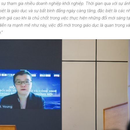
ới sự tham gia nhiều doanh nghiệp khởi nghiệp. Thời gian qua với sự ả
biệt là giáo dục và sự bất bình đẳng ngày càng tăng, đặc biệt là các 
đánh giá cao khi là chủ chốt trong việc thực hiện những đổi mới sáng t
 diễn ra mạnh mẽ như này, việc đổi mới trong giáo dục là quan trọng v
.”