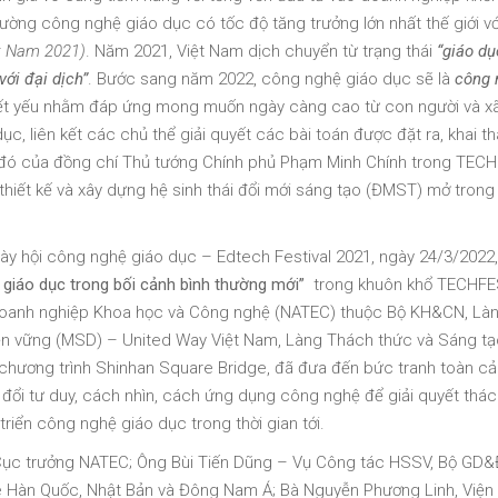
rường công nghệ giáo dục có tốc độ tăng trưởng lớn nhất thế giới với 
t Nam 2021)
. Năm 2021, Việt Nam dịch chuyển từ trạng thái
“giáo d
với đại dịch”
. Bước sang năm 2022, công nghệ giáo dục sẽ là
công 
iết yếu nhằm đáp ứng mong muốn ngày càng cao từ con người và xã
, liên kết các chủ thể giải quyết các bài toán được đặt ra, khai t
c đó của đồng chí Thủ tướng Chính phủ Phạm Minh Chính trong TEC
thiết kế và xây dựng hệ sinh thái đổi mới sáng tạo (ĐMST) mở trong
 Ngày hội công nghệ giáo dục – Edtech Festival 2021, ngày 24/3/2022,
 giáo dục trong bối cảnh bình thường mới”
trong khuôn khổ TECHF
à doanh nghiệp Khoa học và Công nghệ (NATEC) thuộc Bộ KH&CN, L
bền vững (MSD) – United Way Việt Nam, Làng Thách thức và Sáng tạ
i chương trình Shinhan Square Bridge, đã đưa đến bức tranh toàn c
đổi tư duy, cách nhìn, cách ứng dụng công nghệ để giải quyết thá
riển công nghệ giáo dục trong thời gian tới.
 Cục trưởng NATEC; Ông Bùi Tiến Dũng – Vụ Công tác HSSV, Bộ GD&
 Hàn Quốc, Nhật Bản và Đông Nam Á; Bà Nguyễn Phương Linh, Viện