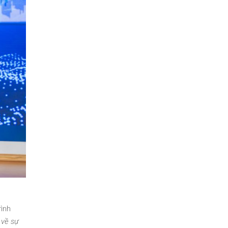
ình
 về sự