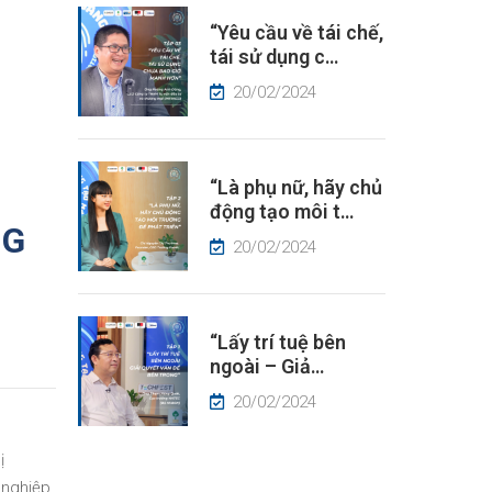
“Yêu cầu về tái chế,
tái sử dụng c…
20/02/2024
“Là phụ nữ, hãy chủ
động tạo môi t…
NG
20/02/2024
“Lấy trí tuệ bên
ngoài – Giả…
20/02/2024
ị
 nghiệp