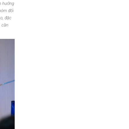
nh hưởng
nhóm đối
ạo, đặc
à cần