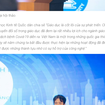
 hội thảo.
học Kinh tế Quốc dân chia sẻ
“Giáo dục là cốt lõi của sự phát triển. 
huyển đổi sổ trong giáo dục đã đem lại rất nhiều lợi ích cho ngành giáo
i dịch bệnh Covid-19 diễn ra. Việt Nam là một trong những quốc gia th
g đây sẽ năm chúng ta bắt đầu được thực hiện lại những hoạt động đã đì
 được những thành tựu nhờ có sự hỗ trợ của công nghệ.”