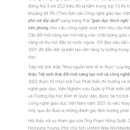
đứng thứ 3 với 20,2 triệu đô-la nằm trong top 10 thị t
khoảng 44.3% (
Theo báo cáo Công nghệ giáo dục Việ
phó với đại dịch”
sang trạng thái
“giáo dục thích nghi 
tiên phong
, nhu cầu công nghệ vượt trên nhu cầu th
Cần đổi mới sáng tạo mở nâng cao chất lượng giáo dục
năng và thu hút đầu tư nước ngoài. Chỉ đạo sâu sắ
2021 đã dẫn dắt và kiến tạo nền tảng tư tưởng trong 
dục.
Tiếp nối tinh thần “Khơi nguồn kinh tế tri thức” của
thảo
“Hệ sinh thái đổi mới sáng tạo mở và công nghệ
2022 được tổ chức bởi Cục Phát triển thị trường v
nghệ giáo dục, Viện Nghiên cứu Quản lý Phát triển 
và Trường Đại học Kinh tế Quốc dân, được tài trợ bở
công nghệ giáo dục Việt Nam năm 2021 từ việc thay 
mới, qua đó đưa ra những đánh giá, định hướng phát t
Hội thảo với sự tham gia của Ông Phạm Hồng Quất,
Hooyung Young, Phó chủ tịch United Way Worldwide