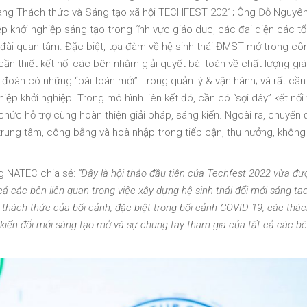
làng Thách thức và Sáng tạo xã hội TECHFEST 2021; Ông Đỗ Nguyê
 khởi nghiệp sáng tạo trong lĩnh vực giáo dục, các đại diện các t
o đài quan tâm. Đặc biệt, tọa đàm về hệ sinh thái ĐMST mở trong c
ần thiết kết nối các bên nhằm giải quyết bài toán về chất lượng gi
 đoàn có những “bài toán mới” trong quản lý & vận hành; và rất cần 
ghiệp khởi nghiệp. Trong mô hình liên kết đó, cần có “sợi dây” kết nối
hức hỗ trợ cùng hoàn thiện giải pháp, sáng kiến. Ngoài ra, chuyển 
rung tâm, công bằng và hoà nhập trong tiếp cận, thụ hưởng, không 
g NATEC chia sẻ:
“Đây là hội thảo đầu tiên của Techfest 2022 vừa đư
cả các bên liên quan trong việc xây dựng hệ sinh thái đổi mới sáng tạo 
thách thức của bối cảnh, đặc biệt trong bối cảnh COVID 19, các thá
 kiến đổi mới sáng tạo mở và sự chung tay tham gia của tất cả các bê