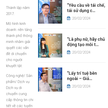
“Yêu cầu về tái chế,
ÂU
Thành lập năm
tái sử dụng c…
HUYỆN
2017.
À
20/02/2024
ÓC
Mô hình kinh
HÌN
doanh: nền tảng
thành phố thông
“Là phụ nữ, hãy chủ
IN
minh nhằm giải
động tạo môi t…
ỨC
quyết các vấn
20/02/2024
đề di chuyển
cho người
khuyết tật.
“Lấy trí tuệ bên
Công nghệ/ Sản
ngoài – Giả…
phẩm/ Dịch vụ:
20/02/2024
Dịch vụ di
chuyển cung
cấp thông tin chi
tiết về các tuyến