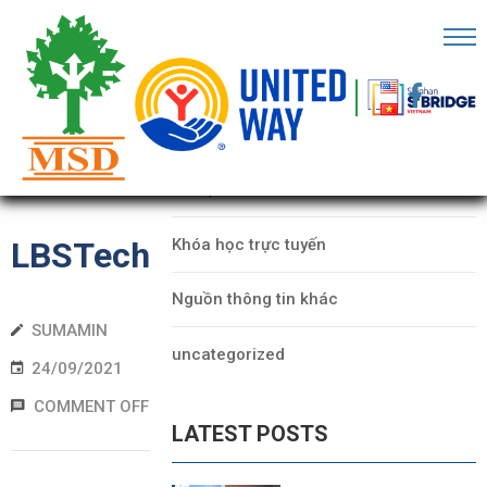
RANG
HỦ
CATEGORIES
Ề
Dữ liệu
HÚNG
ÔI
Khóa học trực tuyến
LBSTech
ỐI
Nguồn thông tin khác
ÁC
SUMAMIN
uncategorized
ECHFEST
24/09/2021
COMMENT OFF
HO
LATEST POSTS
Ữ
IỆU