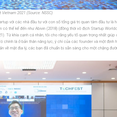
t Vietnam 2021 (Source: NSSC)
tup với các nhà đầu tư với con số tổng giá trị quan tâm đầu tư là 
 có thể kể đến như Abivin (2018) (đồng thời vô địch Startup World
21). Từ khía cạnh cá nhân, tôi cho rằng yếu tố quan trọng nhất giúp
ó chính là ở bản thân năng lực, ý chí của các founder và một định
 cản về mặt địa lý, các bạn đã chuẩn bị sẵn sàng cho một chặng đư