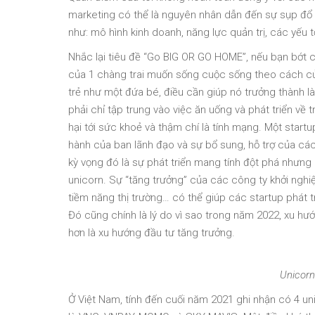
marketing có thể là nguyên nhân dẫn đến sự sụp đổ c
như: mô hình kinh doanh, năng lực quản trị, các yếu 
Nhắc lại tiêu đề “Go BIG OR GO HOME”, nếu bạn bớt ch
của 1 chàng trai muốn sống cuộc sống theo cách của
trẻ như một đứa bé, điều cần giúp nó trưởng thành là
phải chỉ tập trung vào việc ăn uống và phát triển về
hại tới sức khoẻ và thậm chí là tính mạng. Một start
hành của ban lãnh đạo và sự bổ sung, hỗ trợ của các 
kỳ vọng đó là sự phát triển mang tính đột phá như
unicorn. Sự “tăng trưởng” của các công ty khởi nghi
tiềm năng thị trường… có thể giúp các startup phát t
Đó cũng chính là lý do vì sao trong năm 2022, xu hướ
hơn là xu hướng đầu tư tăng trưởng.
Unicorn
Ở Việt Nam, tính đến cuối năm 2021 ghi nhận có 4 un