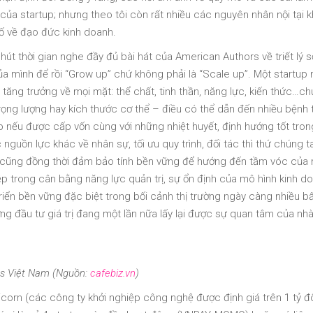
ủa startup; nhưng theo tôi còn rất nhiều các nguyên nhân nội tại 
tố về đạo đức kinh doanh.
út thời gian nghe đầy đủ bài hát của American Authors về triết lý 
 mình để rồi “Grow up” chứ không phải là “Scale up”. Một startup
 tăng trưởng về mọi mặt: thể chất, tinh thần, năng lực, kiến thức…c
 trọng lượng hay kích thước cơ thể – điều có thể dẫn đến nhiều bệnh 
up nếu được cấp vốn cùng với những nhiệt huyết, định hướng tốt tron
nguồn lực khác về nhân sự, tối ưu quy trình, đối tác thì thứ chúng t
ng cũng đồng thời đảm bảo tính bền vững để hướng đến tầm vóc của
ệp trong cân bằng năng lực quản trị, sự ổn định của mô hình kinh do
riển bền vững đặc biệt trong bối cảnh thị trường ngày càng nhiều bấ
ng đầu tư giá trị đang một lần nữa lấy lại được sự quan tâm của nh
s Việt Nam (Nguồn:
cafebiz.vn
)
icorn (các công ty khởi nghiệp công nghệ được định giá trên 1 tỷ đ