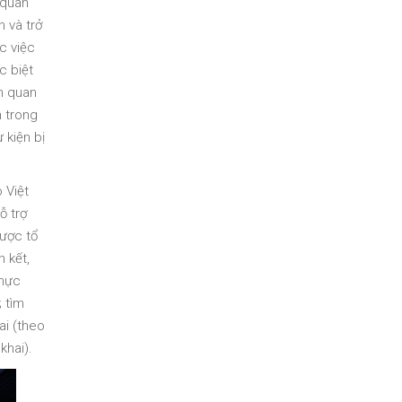
 quan
 và trở
c việc
c biệt
ên quan
h trong
 kiện bị
 Việt
ỗ trợ
được tổ
 kết,
thực
; tìm
ai (theo
khai).