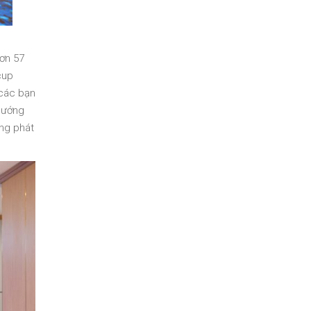
hơn 57
cup
 các bạn
 hướng
ờng phát