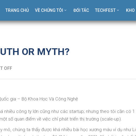
TRANG CHỦ
VỀ CHÚNG TÔI
ĐỐI TÁC
TECHFEST
KHO 
TRUTH OR MYTH?
T OFF
 Quốc gia – Bộ Khoa Học Và Công Nghệ
 nhiều công ty lớn cũng như các startup; nhưng theo tôi cần có 1
ột số quan điểm về việc chỉ phát triển thị trường (scale-up).
 mô, chúng ta thấy được khá nhiều bài học xương máu ví dụ như L