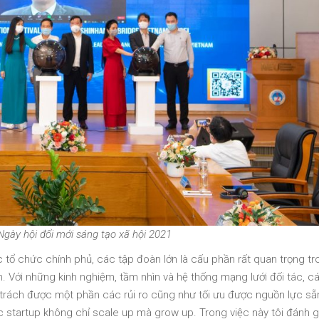
Ngày hội đổi mới sáng tạo xã hội 2021
 tổ chức chính phủ, các tập đoàn lớn là cấu phần rất quan trọng tr
n. Với những kinh nghiệm, tầm nhìn và hệ thống mạng lưới đối tác, c
 trách được một phần các rủi ro cũng như tối ưu được nguồn lực sẵ
ác startup không chỉ scale up mà grow up. Trong việc này tôi đánh gi