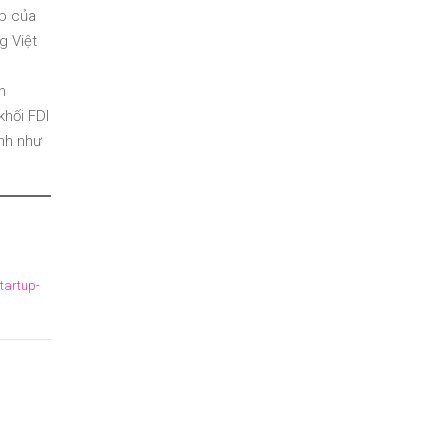
up của
g Việt
g
h
khối FDI
nh như
tartup-