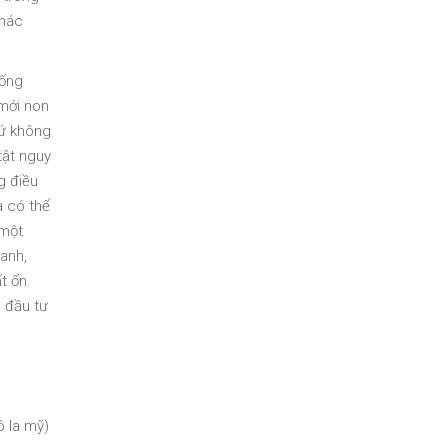
khác
sống
 mới non
hứ không
tật nguy
g điều
a có thể
 một
anh,
t ổn.
à đầu tư
ô la mỹ)