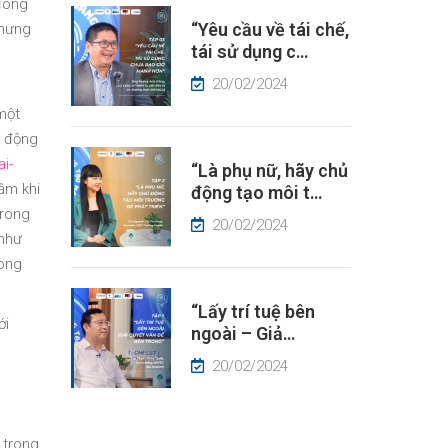
 đóng
“Yêu cầu về tái chế,
nhưng
tái sử dụng c…
20/02/2024
một
t động
i-
“Là phụ nữ, hãy chủ
ầm khi
động tạo môi t…
trong
20/02/2024
 như
rong
“Lấy trí tuệ bên
ới
ngoài – Giả…
20/02/2024
 trong