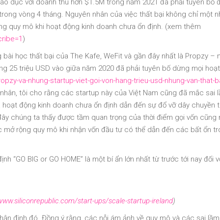
giáo dục với doanh thu hơn $1.5M trong năm 2021 đã phải tuyên bố
 trong vòng 4 tháng. Nguyên nhân của việc thất bại không chỉ một 
rộng quy mô khi hoạt động kinh doanh chưa ổn định. (xem thêm
cribe=1
)
bài học thất bại của The Kafe, WeFit và gần đây nhất là Propzy – 
ông 25 triệu USD vào giữa năm 2020 đã phải tuyên bố dừng mọi hoạ
ropzy-va-nhung-startup-viet-goi-von-hang-trieu-usd-nhung-van-that-ba
 nhân, tôi cho rằng các startup này của Việt Nam cũng đã mắc sai l
ủa hoạt động kinh doanh chưa ổn định dẫn đến sự đổ vỡ dây chuyền 
 Ở đây chúng ta thấy được tầm quan trọng của thời điểm gọi vốn cũng
lực mở rộng quy mô khi nhận vốn đầu tư có thể dẫn đến các bất ổn t
.
nh “GO BIG or GO HOME” là một bí ẩn lớn nhất từ trước tới nay đối v
www.siliconrepublic.com/start-ups/scale-startup-ireland
)
hận định đó. Đồng ý rằng, các nỗi ám ảnh về quy mô và các sai lầm