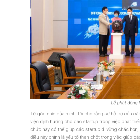
Lễ phát động 
Từ góc nhìn của mình, tôi cho rằng sự hỗ trợ của các
việc định hướng cho các startup trong việc phát triể
chức này có thể giúp các startup đi vững chắc hơn,
điều này chính là yếu tố then chốt trong việc giúp c