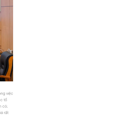
ong việc
ác tổ
n có;
á rất