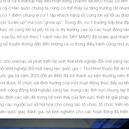
 vị là cả 4 startup này đều hoạt động (VNPAY, MOMO) hoặc có liên
 cả ở Hàn quốc chúng ta cũng có thể thấy sự tăng trưởng rất nhanh
 có 1 điểm chung là có 1 tập khách hàng vô cùng lớn và tối ưu đượ
 chỉ “scale up” mà còn “grow up”. Trong đó, có 1 trường hợp khá đặ
ức vô cùng lớn từ yếu tố rủi ro thị trường cao từ các hoạt động li
của tôi, thì nói theo 1 cách nào đó, SKY MAVIS đã scale quá nhan
g nổ truyền thông dẫn đến những rủi ro trong điều hành cũng như sự
.
cho startup, và phát triển hệ sinh thái khởi nghiệp đổi mới sáng tạo
ội khởi nghiệp đổi mới sáng tạo quốc gia – Techfest thuộc Đề án H
quốc gia tới năm 2025 (Đề án 844) đã trở thành sự kiện thường niên 
t được tổ chức với định hướng của một hoạt động thúc đẩy sự liên
chính cộng đồng khởi nghiệp sáng tạo trong các lĩnh vực chung tay 
ác định các vấn đề trong hệ sinh thái của lĩnh vực; thiết kế giải pháp
ng các nguồn lực xã hội hóa cho công tác tổ chức; tổ chức triển kh
iện quốc gia), đánh giá, rút kinh nghiệm cho các hoạt động đã triển 