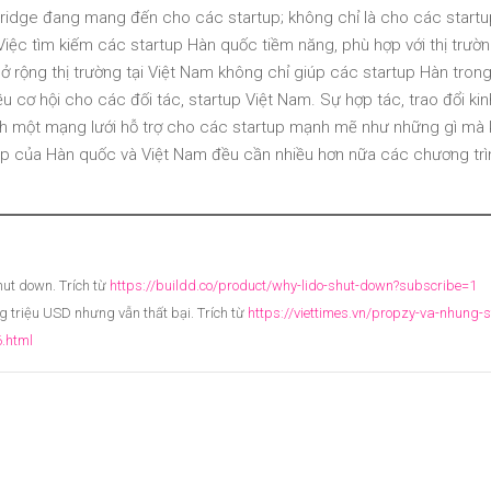
 Bridge đang mang đến cho các startup; không chỉ là cho các start
Việc tìm kiếm các startup Hàn quốc tiềm năng, phù hợp với thị trườn
mở rộng thị trường tại Việt Nam không chỉ giúp các startup Hàn tron
 cơ hội cho các đối tác, startup Việt Nam. Sự hợp tác, trao đổi kin
ành một mạng lưới hỗ trợ cho các startup mạnh mẽ như những gì mà 
up của Hàn quốc và Việt Nam đều cần nhiều hơn nữa các chương trì
hut down. Trích từ
https://buildd.co/product/why-lido-shut-down?subscribe=1
g triệu USD nhưng vẫn thất bại. Trích từ
https://viettimes.vn/propzy-va-nhung-s
6.html