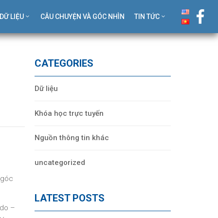
DỮ LIỆU
CÂU CHUYỆN VÀ GÓC NHÌN
TIN TỨC
CATEGORIES
Dữ liệu
Khóa học trực tuyến
Nguồn thông tin khác
uncategorized
 góc
LATEST POSTS
ido –