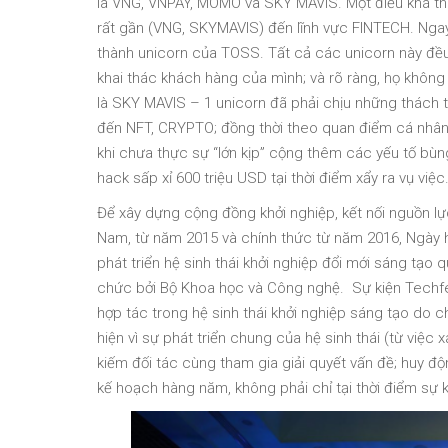
là VNG, VNPAY, MOMO và SKY MAVIS. Một điều khá thú
rất gần (VNG, SKYMAVIS) đến lĩnh vực FINTECH. Ngay
thành unicorn của TOSS. Tất cả các unicorn này đều
khai thác khách hàng của mình; và rõ ràng, họ không
là SKY MAVIS – 1 unicorn đã phải chịu những thách th
đến NFT, CRYPTO; đồng thời theo quan điểm cá nhân 
khi chưa thực sự “lớn kịp” cộng thêm các yếu tố bùn
hack sấp xỉ 600 triệu USD tại thời điểm xẩy ra vụ việc
Để xây dựng cộng đồng khởi nghiệp, kết nối nguồn lực 
Nam, từ năm 2015 và chính thức từ năm 2016, Ngày h
phát triển hệ sinh thái khởi nghiệp đổi mới sáng tạo 
chức bởi Bộ Khoa học và Công nghệ. Sự kiện Techfes
hợp tác trong hệ sinh thái khởi nghiệp sáng tạo do 
hiện vì sự phát triển chung của hệ sinh thái (từ việc x
kiếm đối tác cùng tham gia giải quyết vấn đề; huy độ
kế hoạch hàng năm, không phải chỉ tại thời điểm sự k