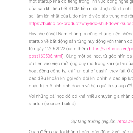
một startup khá có tiếng trong lĩnh vực công nghệ 
cửa sau khi tiêu hết $10M tiền nhận được đầu tư chỉ
sai lầm lớn nhất của Lido nằm ở việc tập trung mở 
https://buildd.co/product/why-lido-shut-down?subs
Hay như ở Việt Nam chúng ta cũng chứng kiến những 
startup về bất động sản từng huy động vốn thành c
từ ngày 12/9/2022 (xem thêm
https://viettimes.vn/p
post160536.html
). Cùng một bài học, từ góc nhìn cá
ưu tiên vào việc mở rộng quy mô trong khi nội tai c
hoạt động công ty; khi “run out of cash”- they fail.
các điều khoản khi gọi vốn; đôi khi chính vì các áp 
quản trị, mô hình kinh doanh và hậu quả là sự sụp đổ
Với những bài học đó có khá nhiều chuyên gia nhận đị
startup (source: buildd)
Sự tăng trưởng (Nguồn:
https://
Quan điểm của tôi không hoàn toàn đồng ý với các n