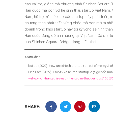
cao vai trò, giá trị mà chương trình Shinhan Square
Hàn quốc mà còn với hệ sinh thái, startup Việt Nam. 
Nam, hỗ trợ, kết nối cho các startup này phát triển, 
chương trình phát triển vững chắc mà còn mở ra nhiều
doanh trong khối startup này tôi kỳ vọng sẽ hình th
Hàn quốc đang có ảnh hưởng tại Việt Nam. Cả start
của Shinhan Square Bridge đang triển khai.
Tham khảo:
buildd (2022). How an ed-tech startup ran out of money & s
Linh Lam (2022). Propzy và những startup Việt gọi vốn hàn
viet-goi-von-hang-trieu-usd-nhung-van-that-bai-post16053
SHARE: