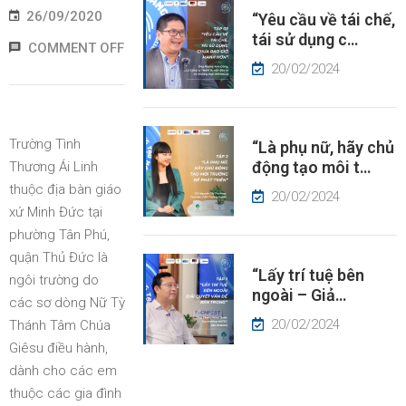
26/09/2020
“Yêu cầu về tái chế,
ÂU
tái sử dụng c…
HUYỆN
COMMENT OFF
À
20/02/2024
ÓC
HÌN
Trường Tình
“Là phụ nữ, hãy chủ
IN
động tạo môi t…
Thương Ái Linh
ỨC
thuộc địa bàn giáo
20/02/2024
xứ Minh Đức tại
phường Tân Phú,
quận Thủ Đức là
“Lấy trí tuệ bên
ngôi trường do
ngoài – Giả…
các sơ dòng Nữ Tỳ
20/02/2024
Thánh Tâm Chúa
Giêsu điều hành,
dành cho các em
thuộc các gia đình