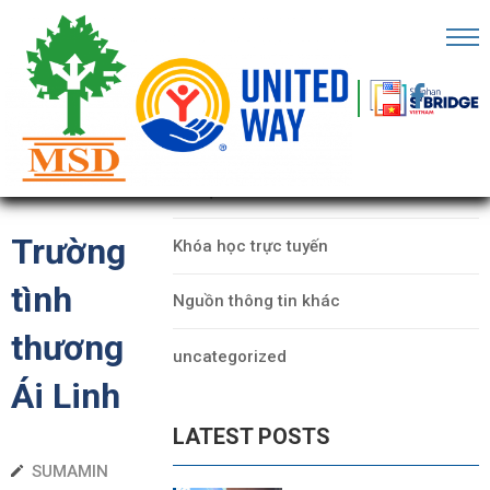
RANG
HỦ
CATEGORIES
Ề
Dữ liệu
HÚNG
ÔI
Trường
Khóa học trực tuyến
ỐI
tình
Nguồn thông tin khác
ÁC
thương
uncategorized
ECHFEST
Ái Linh
HO
LATEST POSTS
Ữ
IỆU
SUMAMIN