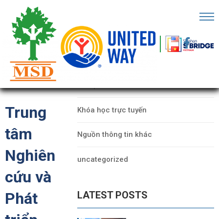
RANG
HỦ
CATEGORIES
Ề
Dữ liệu
HÚNG
ÔI
Trung
Khóa học trực tuyến
ỐI
tâm
Nguồn thông tin khác
ÁC
Nghiên
uncategorized
ECHFEST
cứu và
HO
LATEST POSTS
Phát
Ữ
IỆU