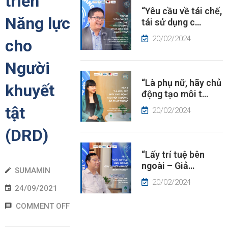
triển
“Yêu cầu về tái chế,
ÂU
Năng lực
tái sử dụng c…
HUYỆN
À
20/02/2024
cho
ÓC
HÌN
Người
“Là phụ nữ, hãy chủ
IN
khuyết
động tạo môi t…
ỨC
tật
20/02/2024
(DRD)
“Lấy trí tuệ bên
ngoài – Giả…
SUMAMIN
20/02/2024
24/09/2021
COMMENT OFF