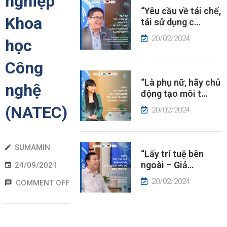
nghiệp
“Yêu cầu về tái chế,
ÂU
Khoa
tái sử dụng c…
HUYỆN
À
20/02/2024
học
ÓC
HÌN
Công
“Là phụ nữ, hãy chủ
IN
nghệ
động tạo môi t…
ỨC
(NATEC)
20/02/2024
SUMAMIN
“Lấy trí tuệ bên
ngoài – Giả…
24/09/2021
20/02/2024
COMMENT OFF