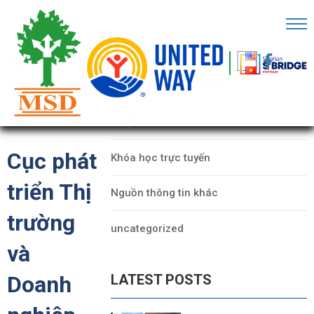
RANG
HỦ
CATEGORIES
Ề
Dữ liệu
HÚNG
ÔI
Cục phát
Khóa học trực tuyến
ỐI
triển Thị
Nguồn thông tin khác
ÁC
trường
uncategorized
ECHFEST
và
HO
LATEST POSTS
Doanh
Ữ
IỆU