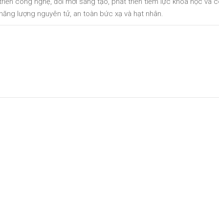
riển công nghệ, đổi mới sáng tạo, phát triển tiềm lực khoa học và 
; năng lượng nguyên tử, an toàn bức xạ và hạt nhân.