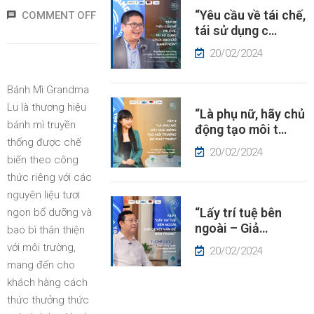
“Yêu cầu về tái chế,
COMMENT OFF
ÂU
tái sử dụng c…
HUYỆN
À
20/02/2024
ÓC
HÌN
Bánh Mì Grandma
Lu là thương hiệu
“Là phụ nữ, hãy chủ
IN
bánh mì truyền
động tạo môi t…
ỨC
thống được chế
20/02/2024
biến theo công
thức riêng với các
nguyên liệu tươi
“Lấy trí tuệ bên
ngon bổ dưỡng và
ngoài – Giả…
bao bì thân thiện
với môi trường,
20/02/2024
mang đến cho
khách hàng cách
thức thưởng thức