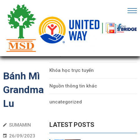
RANG
HỦ
CATEGORIES
Ề
Dữ liệu
HÚNG
ÔI
Khóa học trực tuyến
Bánh Mì
ỐI
Nguồn thông tin khác
Grandma
ÁC
Lu
uncategorized
ECHFEST
HO
LATEST POSTS
Ữ
SUMAMIN
IỆU
26/09/2023