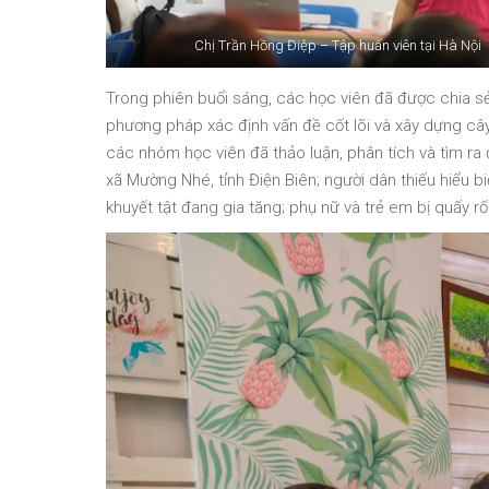
Chị Trần Hồng Điệp – Tập huấn viên tại Hà Nội
Trong phiên buổi sáng, các học viên đã được chia sẻ
phương pháp xác định vấn đề cốt lõi và xây dựng cây
các nhóm học viên đã thảo luận, phân tích và tìm ra 
xã Mường Nhé, tỉnh Điện Biên; người dân thiếu hiểu biế
khuyết tật đang gia tăng; phụ nữ và trẻ em bị quấy rố