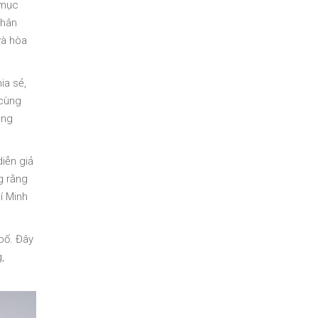
 mục
phân
và hòa
ia sẻ,
 cùng
ong
iễn giả
g rằng
í Minh
bố. Đây
,