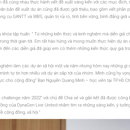
n đã cùng nhau thực hành viết đề xuất sáng kiến với các mục đích,
văn bản đề xuất dự án cũng đã được giới thiệu, bao gồm viết phần 
g cụ GANTT và WBS, quản trị rủi ro, tính bền vững, bình đẳng giới 
 khóa tập huấn: “ Từ những kiến thức và kinh nghiệm mà diễn giả ch
rong thời gian tới. Em rất hào hứng và mong muốn thực hiện dự án
ơn đến các diễn giả đã giúp em có thêm những kiến thức quý giá tr
h nghiệm làm các dự án xã hội một vài năm nhưng hôm nay những gì d
, mình tự tin hơn nhiều với dự án sắp tới của nhóm. Mình cũng hy vọn
 cực cho cộng đồng” Bạn Nguyễn Quang Minh – học viên tại TP.Hồ Ch
U challenge năm 2022” với chủ đề Chia sẻ và gắn kết đã được công 
ồng của DynaGen Live United nhằm tìm ra những sáng kiến, ý tưởng
ề cộng đồng, xã hội.”