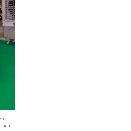
ên
esign