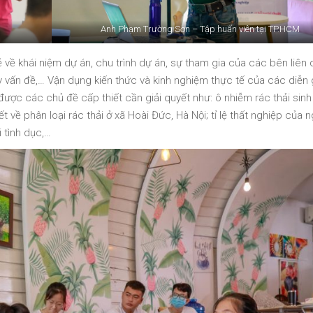
Anh Phạm Trường Sơn – Tập huấn viên tại TP.HCM
 về khái niệm dự án, chu trình dự án, sự tham gia của các bên liên 
 vấn đề,… Vận dụng kiến thức và kinh nghiệm thực tế của các diễn g
được các chủ đề cấp thiết cần giải quyết như: ô nhiễm rác thải sinh
t về phân loại rác thải ở xã Hoài Đức, Hà Nội; tỉ lệ thất nghiệp của 
i tình dục,…