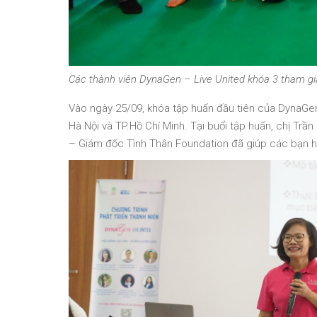
Các thành viên DynaGen – Live United khóa 3 tham gi
Vào ngày 25/09, khóa tập huấn đầu tiên của DynaGen L
Hà Nội và TP.Hồ Chí Minh. Tại buổi tập huấn, chị T
– Giám đốc Tình Thân Foundation đã giúp các bạn học