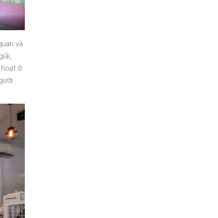
quan và
iải,
 hoạt ở
người