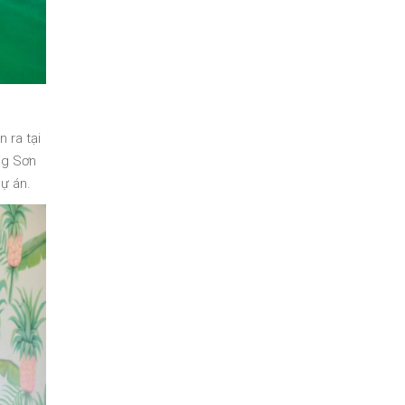
 ra tại
ng Sơn
ự án.