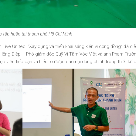
a tập huấn tại thành phố Hồ Chí Minh
ive United: “Xây dựng và triển khai sáng kiến vì cộng đồng” đã diễn
rần Hồng Điệp – Phó giám đốc Quỹ Vì Tầm Vóc Việt và anh Phạm Trườ
 viên tiếp cận và hiểu rõ được các nội dung chính trong thiết kế d