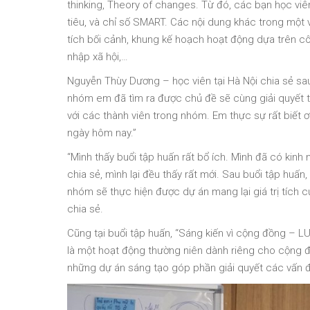
thinking, Theory of changes. Từ đó, các bạn học viê
tiêu, và chỉ số SMART. Các nội dung khác trong một 
tích bối cảnh, khung kế hoạch hoạt động dựa trên côn
nhập xã hội,…
Nguyễn Thùy Dương – học viên tại Hà Nội chia sẻ sau
nhóm em đã tìm ra được chủ đề sẽ cùng giải quyết t
với các thành viên trong nhóm. Em thực sự rất biết 
ngày hôm nay.”
“Mình thấy buổi tập huấn rất bổ ích. Mình đã có kin
chia sẻ, mình lại đều thấy rất mới. Sau buổi tập huấn
nhóm sẽ thực hiện được dự án mang lại giá trị tích
chia sẻ.
Cũng tại buổi tập huấn, “Sáng kiến vì cộng đồng – L
là một hoạt động thường niên dành riêng cho cộng đ
những dự án sáng tạo góp phần giải quyết các vấn đ