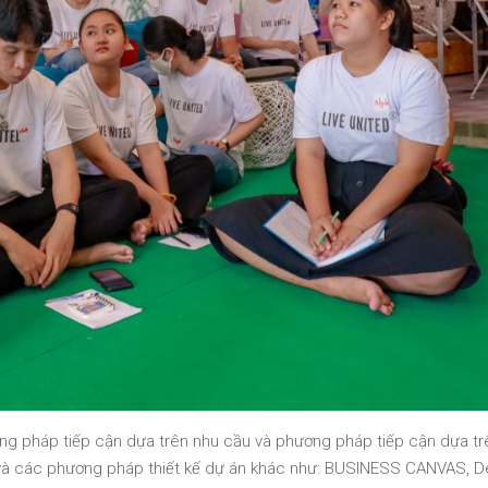
ơng pháp tiếp cận dựa trên nhu cầu và phương pháp tiếp cận dựa tr
c và các phương pháp thiết kế dự án khác như: BUSINESS CANVAS, D