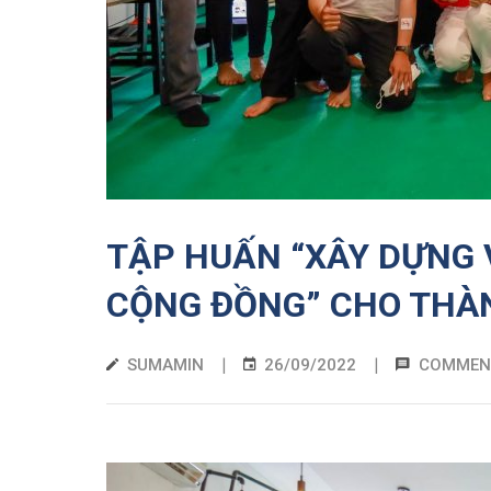
TẬP HUẤN “XÂY DỰNG V
CỘNG ĐỒNG” CHO THÀN
|
|
SUMAMIN
26/09/2022
COMMEN