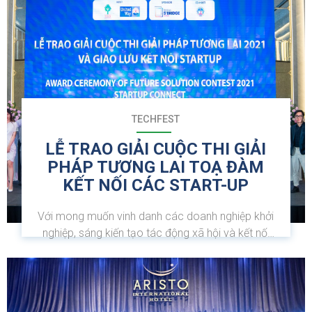
TECHFEST
LỄ TRAO GIẢI CUỘC THI GIẢI
PHÁP TƯƠNG LAI TOẠ ĐÀM
KẾT NỐI CÁC START-UP
Với mong muốn vinh danh các doanh nghiệp khởi
nghiệp, sáng kiến tạo tác động xã hội và kết nối
các doanh nghiệp khởi nghiệp với các nhà đầu tư,
góp phần thúc đẩy hệ sinh thái khởi nghiệp sáng
tạo của Việt Nam, giải quyết những thách thức
đặt...