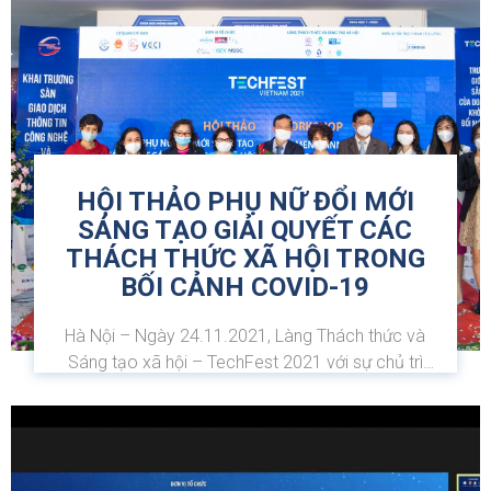
đặt...
HỘI THẢO PHỤ NỮ ĐỔI MỚI
SÁNG TẠO GIẢI QUYẾT CÁC
THÁCH THỨC XÃ HỘI TRONG
BỐI CẢNH COVID-19
Hà Nội – Ngày 24.11.2021, Làng Thách thức và
Sáng tạo xã hội – TechFest 2021 với sự chủ trì
của Viện Nghiên cứu quản lý phát triển bền vững
(MSD – trưởng làng) và Trung tâm Ứng dụng
KHCN và Khởi nghiệp (COSTAS), Hội nữ trí thức Hà
Nội...