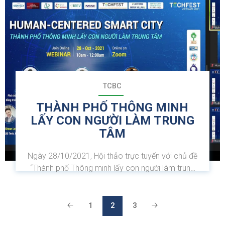
TCBC
THÀNH PHỐ THÔNG MINH
LẤY CON NGƯỜI LÀM TRUNG
TÂM
Ngày 28/10/2021, Hội thảo trực tuyến với chủ đề
“Thành phố Thông minh lấy con người làm trung
tâm” đã diễn ra trong khuôn khổ TECHFEST 2021.
Sự kiện được phối hợp thực hiện bởi ba làng công
nghệ: Làng Đô thị Thông minh và Công nghệ Bất
1
2
3
động sản,...