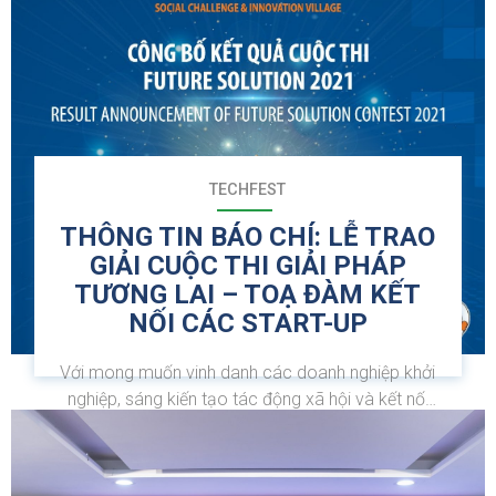
TECHFEST
THÔNG TIN BÁO CHÍ: LỄ TRAO
GIẢI CUỘC THI GIẢI PHÁP
TƯƠNG LAI – TOẠ ĐÀM KẾT
NỐI CÁC START-UP
Với mong muốn vinh danh các doanh nghiệp khởi
nghiệp, sáng kiến tạo tác động xã hội và kết nối
các doanh nghiệp khởi nghiệp với các nhà đầu tư,
góp phần thúc đẩy hệ sinh thái khởi nghiệp sáng
tạo của Việt Nam, giải quyết những thách thức