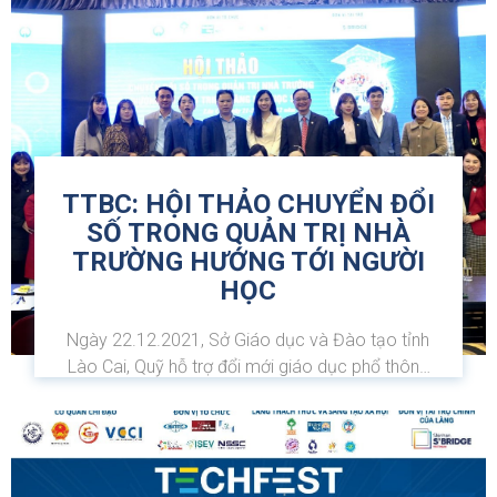
TTBC: HỘI THẢO CHUYỂN ĐỔI
SỐ TRONG QUẢN TRỊ NHÀ
TRƯỜNG HƯỚNG TỚI NGƯỜI
HỌC
Ngày 22.12.2021, Sở Giáo dục và Đào tạo tỉnh
Lào Cai, Quỹ hỗ trợ đổi mới giáo dục phổ thông
(VIGEF), Viện Nghiên cứu Quản lý Phát triển bền
vững (MSD) – United Way Việt Nam đã tổ chức
hội thảo “Chuyển đổi số trong quản trị nhà trường
hướng...