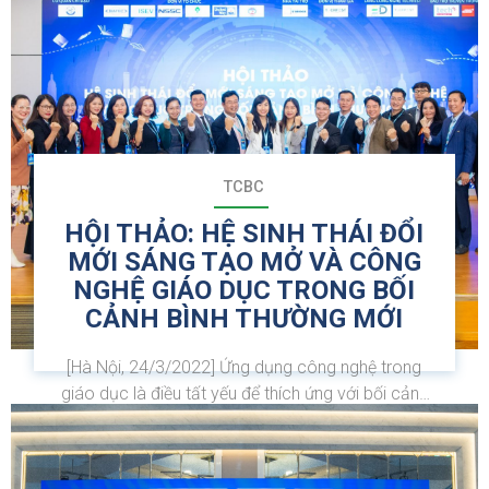
ÂU
HUYỆN
À
ÓC
HÌN
IN
TCBC
ỨC
HỘI THẢO: HỆ SINH THÁI ĐỔI
MỚI SÁNG TẠO MỞ VÀ CÔNG
NGHỆ GIÁO DỤC TRONG BỐI
CẢNH BÌNH THƯỜNG MỚI
[Hà Nội, 24/3/2022] Ứng dụng công nghệ trong
giáo dục là điều tất yếu để thích ứng với bối cảnh
đại dịch. Chính vì vậy, thị trường công nghệ giáo
dục Việt Nam đang được đánh giá vô cùng tiềm
năng với tổng vốn đầu tư vào doanh nghiệp khởi...