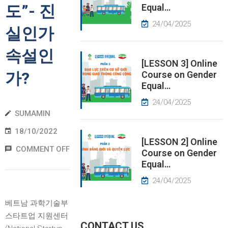
도”- 진
Equal…
EWS
24/04/2025
실인가
RESS
속설인
ELEASE
[LESSON 3] Online
가?
Course on Gender
Equal…
24/04/2025
SUMAMIN
18/10/2022
[LESSON 2] Online
COMMENT OFF
Course on Gender
Equal…
24/04/2025
베트남 과학기술부
스타트업 지원센터
CONTACT US