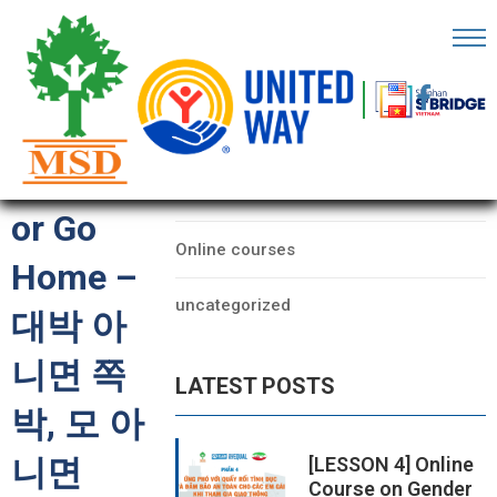
OME
AGE
CATEGORIES
“Go Big
BOUT
Data
S
or Go
Online courses
ARTNERS
Home –
uncategorized
ECHFEST
대박 아
NOWLEDGE
니면 쪽
LATEST POSTS
UB
박, 모 아
TORIES
니면
[LESSON 4] Online
Course on Gender
NSIGHTS