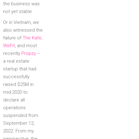
the business was
not yet stable.
Or in Vietnam, we
also witnessed the
failure of
The Kafe
,
WeFit
, and most
recently
Propzy
–
a real estate
startup that had
successfully
raised $25M in
mid-2020 to
declare all
operations
suspended from
September 12,
2022. From my
perspective, the