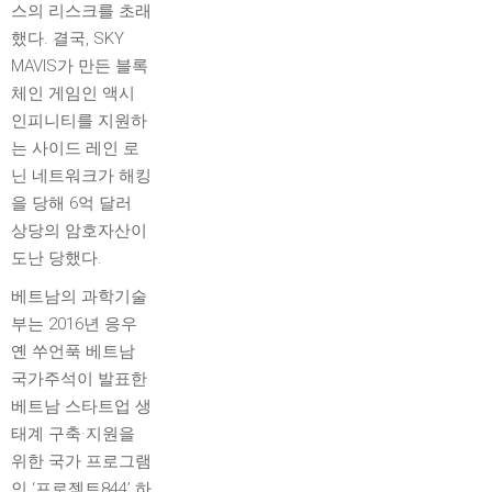
스의 리스크를 초래
했다. 결국, SKY
MAVIS가 만든 블록
체인 게임인 액시
인피니티를 지원하
는 사이드 레인 로
닌 네트워크가 해킹
을 당해 6억 달러
상당의 암호자산이
도난 당했다.
베트남의 과학기술
부는 2016년 응우
옌 쑤언푹 베트남
국가주석이 발표한
베트남 스타트업 생
태계 구축·지원을
위한 국가 프로그램
인 ‘프로젝트844’ 하