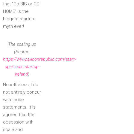
that “Go BIG or GO
HOME” is the
biggest startup
myth ever!
The scaling up
(Source:
https://www.siliconrepublic.com/start-
ups/scale-startup-
ireland
)
Nonetheless, I do
not entirely concur
with those
statements. It is
agreed that the
obsession with
scale and